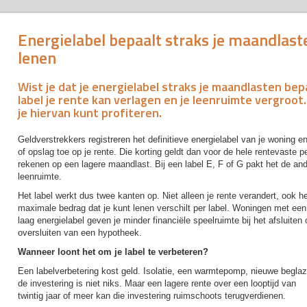
Energielabel bepaalt straks je maandlast
lenen
Wist je dat je energielabel straks je maandlasten be
label je rente kan verlagen en je leenruimte vergroot
je hiervan kunt profiteren.
Geldverstrekkers registreren het definitieve energielabel van je woning 
of opslag toe op je rente. Die korting geldt dan voor de hele rentevaste pe
rekenen op een lagere maandlast. Bij een label E, F of G pakt het de an
leenruimte.
Het label werkt dus twee kanten op. Niet alleen je rente verandert, ook h
maximale bedrag dat je kunt lenen verschilt per label. Woningen met een
laag energielabel geven je minder financiële speelruimte bij het afsluiten 
oversluiten van een hypotheek.
Wanneer loont het om je label te verbeteren?
Een labelverbetering kost geld. Isolatie, een warmtepomp, nieuwe beglaz
de investering is niet niks. Maar een lagere rente over een looptijd van
twintig jaar of meer kan die investering ruimschoots terugverdienen.