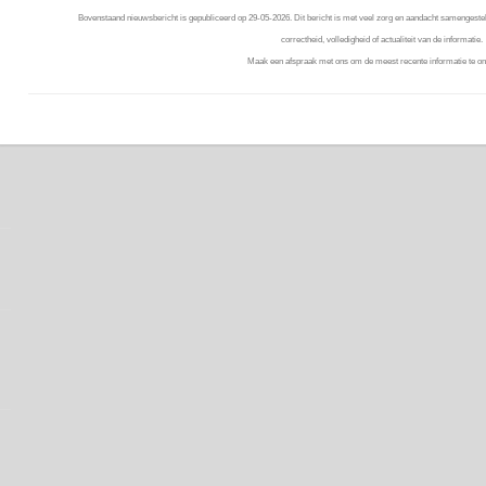
Bovenstaand nieuwsbericht is gepubliceerd op 29-05-2026. Dit bericht is met veel zorg en aandacht samengestel
correctheid, volledigheid of actualiteit van de informatie.
Maak een afspraak met ons om de meest recente informatie te on