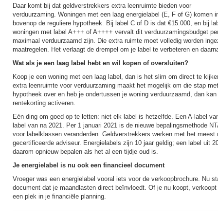
Daar komt bij dat geldverstrekkers extra leenruimte bieden voor
verduurzaming. Woningen met een laag energielabel (E, F of G) komen i
bovenop de reguliere hypotheek. Bij label C of D is dat €15.000, en bij l
woningen met label A+++ of A++++ vervalt dit verduurzamingsbudget pe
maximaal verduurzaamd zijn. Die extra ruimte moet volledig worden ing
maatregelen. Het verlaagt de drempel om je label te verbeteren en daarna 
Wat als je een laag label hebt en wil kopen of oversluiten?
Koop je een woning met een laag label, dan is het slim om direct te kijke
extra leenruimte voor verduurzaming maakt het mogelijk om die stap met
hypotheek over en heb je ondertussen je woning verduurzaamd, dan kan e
rentekorting activeren.
Eén ding om goed op te letten: niet elk label is hetzelfde. Een A-label v
label van na 2021. Per 1 januari 2021 is de nieuwe bepalingsmethode N
voor labelklassen veranderden. Geldverstrekkers werken met het meest re
gecertificeerde adviseur. Energielabels zijn 10 jaar geldig; een label uit 2
daarom opnieuw bepalen als het al een tijdje oud is.
Je energielabel is nu ook een financieel document
Vroeger was een energielabel vooral iets voor de verkoopbrochure. Nu sta
document dat je maandlasten direct beïnvloedt. Of je nu koopt, verkoopt o
een plek in je financiële planning.