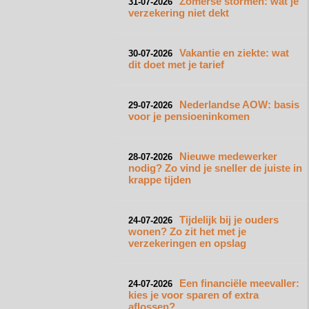
Zomerse stormen: wat je
31-07-2026
verzekering niet dekt
Vakantie en ziekte: wat
30-07-2026
dit doet met je tarief
Nederlandse AOW: basis
29-07-2026
voor je pensioeninkomen
Nieuwe medewerker
28-07-2026
nodig? Zo vind je sneller de juiste in
krappe tijden
Tijdelijk bij je ouders
24-07-2026
wonen? Zo zit het met je
verzekeringen en opslag
Een financiële meevaller:
24-07-2026
kies je voor sparen of extra
aflossen?