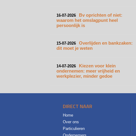
Bv oprichten of niet:
16-07-2026
waarom het omslagpunt heel
persoonlijk is
Overlijden en bankzaken:
15-07-2026
dit moet je weten
Kiezen voor klein
14-07-2026
ondernemen: meer vrijheid en
werkplezier, minder gedoe
DIRECT NAAR
Home
Over ons
Particulieren
Ondernemers