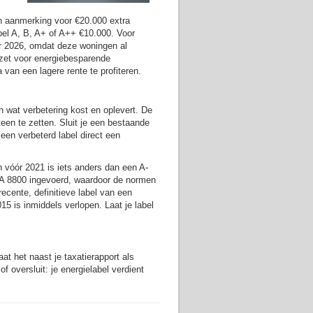
n aanmerking voor €20.000 extra
abel A, B, A+ of A++ €10.000. Voor
r 2026, omdat deze woningen al
ezet voor energiebesparende
van een lagere rente te profiteren.
n wat verbetering kost en oplevert. De
een te zetten. Sluit je een bestaande
en verbeterd label direct een
an vóór 2021 is iets anders dan een A-
TA 8800 ingevoerd, waardoor de normen
cente, definitieve label van een
015 is inmiddels verlopen. Laat je label
at het naast je taxatierapport als
f oversluit: je energielabel verdient