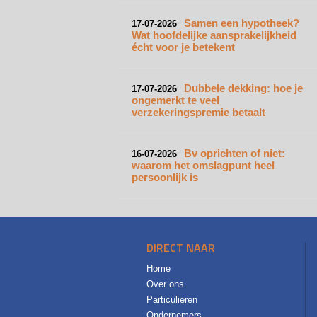
Samen een hypotheek?
17-07-2026
Wat hoofdelijke aansprakelijkheid
écht voor je betekent
Dubbele dekking: hoe je
17-07-2026
ongemerkt te veel
verzekeringspremie betaalt
Bv oprichten of niet:
16-07-2026
waarom het omslagpunt heel
persoonlijk is
DIRECT NAAR
Home
Over ons
Particulieren
Ondernemers