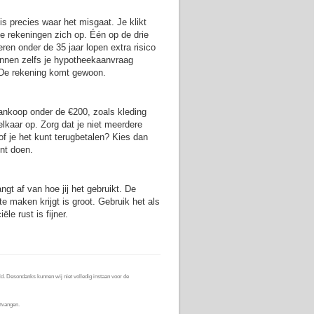
is precies waar het misgaat. Je klikt
de rekeningen zich op. Één op de drie
eren onder de 35 jaar lopen extra risico
unnen zelfs je hypotheekaanvraag
. De rekening komt gewoon.
aankoop onder de €200, zoals kleding
 elkaar op. Zorg dat je niet meerdere
 of je het kunt terugbetalen? Kies dan
nt doen.
angt af van hoe jij het gebruikt. De
 te maken krijgt is groot. Gebruik het als
le rust is fijner.
d. Desondanks kunnen wij niet volledig instaan voor de
tvangen.