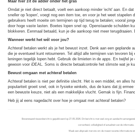
Maar hier zit de adder onder het gras
Omdat je niet direct betaalt, voelt een aankoop minder 'echt' aan. En dat 
sneller op 'kopen', voegt nog een item toe, en voor je het weet stapelen 
gebruikers heeft moeite om termijnen op tijd terug te betalen; vooral jong
door hoge vaste lasten. Boetes lopen snel op. Openstaande schulden k
blokkeren. Eenmaal betaald, kun je die aankoop niet meer terugdraaien
Wanneer werkt het wél voor jou?
Achteraf betalen werkt als je het bewust inzet. Denk aan een geplande 
die je eventueel kunt retourneren. Tel altijd alle termijnen van tevoren bij
leningen tegelijk lopen hebt. Gebruik de limieten in de apps. En twijfel je
gewoon voor iDEAL. Soms is directe betaalcontrole het slimste wat je ku
Bewust omgaan met achteraf betalen
Achteraf betalen is niet per definitie slecht. Het is een middel, en alles h
populariteit groeit snel, ook in fysieke winkels, dus de kans dat jij ermee
een bewuste keuze, niet als een makkelijke vlucht. Gemak is fijn. Financië
Heb jij al eens nagedacht over hoe je omgaat met achteraf betalen?
Bovenstaand nieuwsbericht is gepubliceerd op 27-05-2026. Dit bericht is met veel zorg en aandacht samengestel
correctheid, volledigheid of actualiteit van de informatie.
Maak een afspraak met ons om de meest recente informatie te on