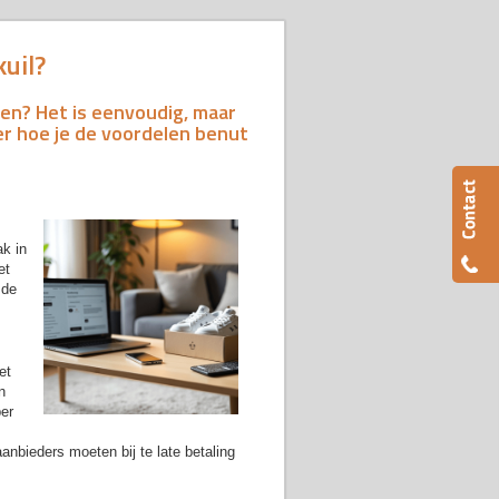
kuil?
enen? Het is eenvoudig, maar
r hoe je de voordelen benut
ak in
et
 de
et
n
er
nbieders moeten bij te late betaling