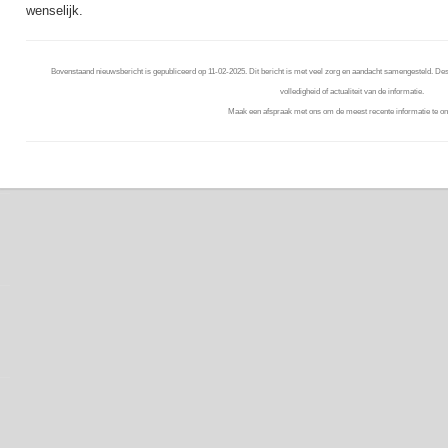
wenselijk.
Bovenstaand nieuwsbericht is gepubliceerd op 11-02-2025. Dit bericht is met veel zorg en aandacht samengesteld. Deso
volledigheid of actualiteit van de informatie.
Maak een afspraak met ons om de meest recente informatie te on