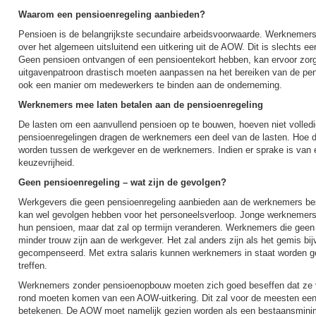
Waarom een pensioenregeling aanbieden?
Pensioen is de belangrijkste secundaire arbeidsvoorwaarde. Werknemers
over het algemeen uitsluitend een uitkering uit de AOW. Dit is slechts 
Geen pensioen ontvangen of een pensioentekort hebben, kan ervoor zo
uitgavenpatroon drastisch moeten aanpassen na het bereiken van de pe
ook een manier om medewerkers te binden aan de onderneming.
Werknemers mee laten betalen aan de pensioenregeling
De lasten om een aanvullend pensioen op te bouwen, hoeven niet volledig 
pensioenregelingen dragen de werknemers een deel van de lasten. Hoe d
worden tussen de werkgever en de werknemers. Indien er sprake is van e
keuzevrijheid.
Geen pensioenregeling – wat zijn de gevolgen?
Werkgevers die geen pensioenregeling aanbieden aan de werknemers bes
kan wel gevolgen hebben voor het personeelsverloop. Jonge werknemers
hun pensioen, maar dat zal op termijn veranderen. Werknemers die gee
minder trouw zijn aan de werkgever. Het zal anders zijn als het gemis bij
gecompenseerd. Met extra salaris kunnen werknemers in staat worden ge
treffen.
Werknemers zonder pensioenopbouw moeten zich goed beseffen dat ze va
rond moeten komen van een AOW-uitkering. Dit zal voor de meesten een
betekenen. De AOW moet namelijk gezien worden als een bestaansminim