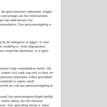
 die geen pensioen opbouwen, krijgen
een percentage van het minimumloon.
rgen dat werknemers hun
nsioendatum. Een pensioenregeling is
bij de werkgever te liggen. In veel
e verdeling is, moet afgesproken
en verplichte deelname, is er geen
paren hoge maandelijkse lasten. Dit
 maken zich vaak nog niet zo druk om
n pensioen opbouwen zullen gemiddeld
voorbeeld in salaris wordt
steld om zelf een pensioenregeling te
naf hun pensioengerechtigde leeftijd
 sterke daling van het inkomen
um. Een aanvulling hierop is zeker