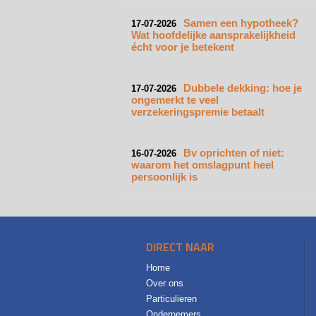
Samen een hypotheek?
17-07-2026
Wat hoofdelijke aansprakelijkheid
écht voor je betekent
Dubbele dekking: hoe je
17-07-2026
ongemerkt te veel
verzekeringspremie betaalt
Bv oprichten of niet:
16-07-2026
waarom het omslagpunt heel
persoonlijk is
DIRECT NAAR
Home
Over ons
Particulieren
Ondernemers